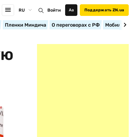
RU
Войти
Аа
Поддержать ZN.ua
Пленки Миндича
О переговорах с РФ
Мобилизация
УЮ