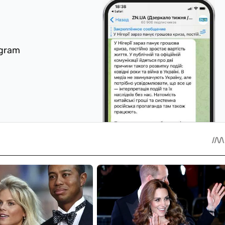
egram