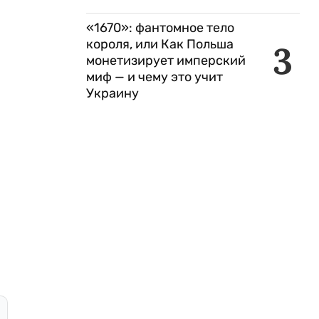
«1670»: фантомное тело
короля, или Как Польша
3
монетизирует имперский
миф — и чему это учит
Украину