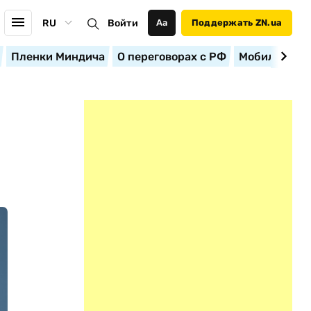
RU
Войти
Аа
Поддержать ZN.ua
Пленки Миндича
О переговорах с РФ
Мобилизация