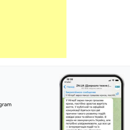
egram