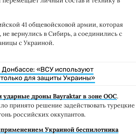
и перемещает личный состав и технику в
ийской 41 общевойсковой армии, которая
 не вернулись в Сибирь, а соединились с
аницы с Украиной.
а Донбассе: «ВСУ используют
только для защиты Украины»
 ударные дроны Bayraktar в зоне ООС
.
о принято решение задействовать турецкие
гонь российских оккупантов.
ь применением Украиной беспилотника