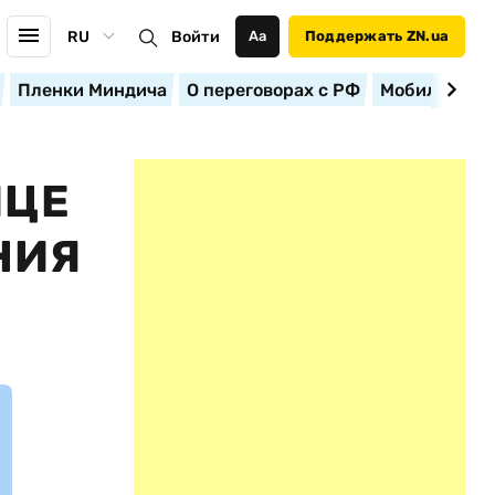
RU
Войти
Аа
Поддержать ZN.ua
Пленки Миндича
О переговорах с РФ
Мобилизация
ИЦЕ
НИЯ