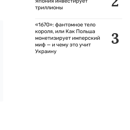
2
Япония инвестирует
триллионы
«1670»: фантомное тело
короля, или Как Польша
3
монетизирует имперский
миф — и чему это учит
Украину