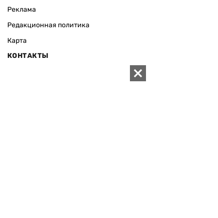
Реклама
Редакционная политика
Карта
КОНТАКТЫ
01010 Киев, ул. Князей Острожских, 19/1
Телефон редакции:
+380 (44) 280-04-85
Электронная почта редакции:
zn94@ukr.net
Электронная почта службы новостей:
editor@zn.ua
СОЦСЕТИ
ПОДДЕРЖАТЬ ZN.UA
Поддержать независимую