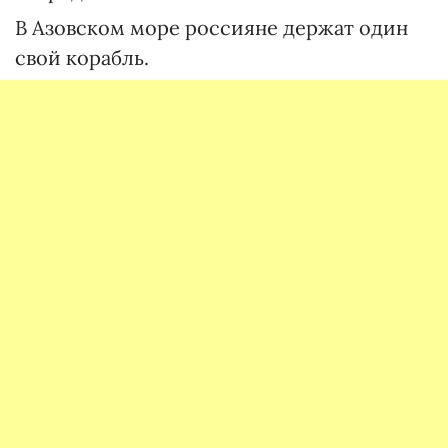
В Азовском море россияне держат один
свой корабль.