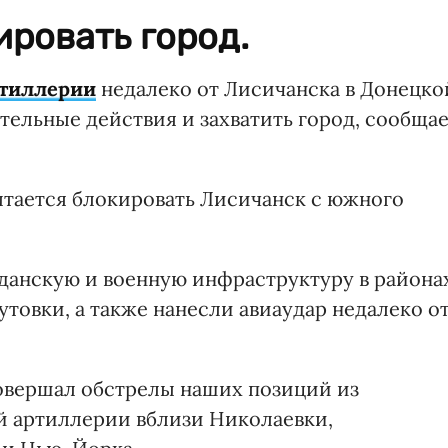
ировать город.
ртиллерии
недалеко от Лисичанска в Донецко
тельные действия и захватить город, сообща
тается блокировать Лисичанск с южного
данскую и военную инфраструктуру в района
товки, а также нанесли авиаудар недалеко о
овершал обстрелы наших позиций из
й артиллерии вблизи Николаевки,