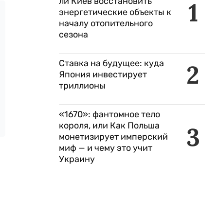
ли Киев восстановить
1
энергетические объекты к
началу отопительного
сезона
Ставка на будущее: куда
2
Япония инвестирует
триллионы
«1670»: фантомное тело
короля, или Как Польша
3
монетизирует имперский
миф — и чему это учит
Украину