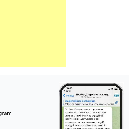
egram