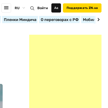
RU
Войти
Аа
Поддержать ZN.ua
Пленки Миндича
О переговорах с РФ
Мобилизация