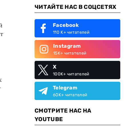
ЧИТАЙТЕ НАС В СОЦСЕТЯХ
й
Facebook
110 K+ читателей
ет
Instagram
15K+ читателей
X
100K+ читателей
х
Telegram
т
60K+ читателей
СМОТРИТЕ НАС НА
YOUTUBE