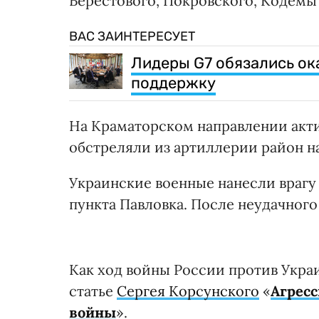
Берестового, Покровского, Кодемы
ВАС ЗАИНТЕРЕСУЕТ
Лидеры G7 обязались ок
поддержку
На Краматорском направлении акти
обстреляли из артиллерии район н
Украинские военные нанесли врагу
пункта Павловка. После неудачног
Как ход войны России против Украи
статье
Сергея Корсунского
«
Агресс
войны
».