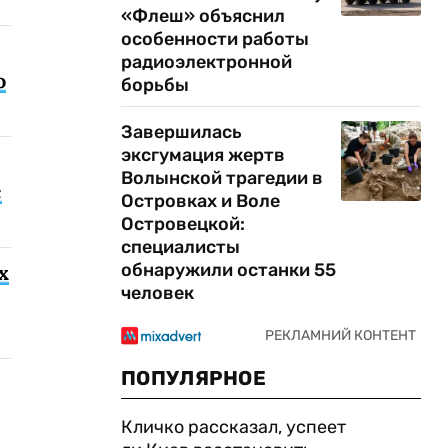
«Флеш» объяснил
особенности работы
радиоэлектронной
о
борьбы
Завершилась
эксгумация жертв
Волынской трагедии в
с
Островках и Воле
Островецкой:
специалисты
обнаружили останки 55
х
человек
ПОПУЛЯРНОЕ
Кличко рассказал, успеет