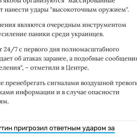
ов якобы организуются "массированные
т нанести удары "высокоточным оружием".
вления являются очередным инструментом
силение паники среди украинцев.
т 24/7 с первого дня полномасштабного
ает об атаках заранее, а подобные сообщени
еления", – отметили в Центре.
е пренебрегать сигналами воздушной тревог
ками информации и в случае опасности
ям.
утин пригрозил ответным ударом за