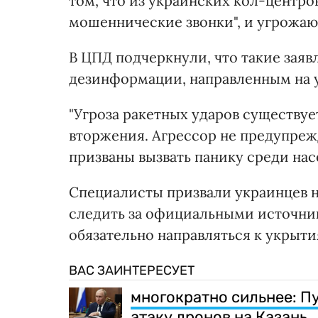
том, что из украинских кол-центр
мошеннические звонки", и угрожаю
В ЦПД подчеркнули, что такие зая
дезинформации, направленным на у
"Угроза ракетных ударов существуе
вторжения. Агрессор не предупрежд
призваны вызвать панику среди нас
Специалисты призвали украинцев н
следить за официальными источни
обязательно направляться к укрыти
ВАС ЗАИНТЕРЕСУЕТ
многократно сильнее: П
атаку дронов на Казань