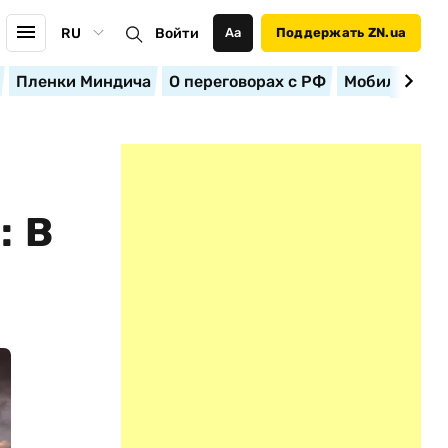
RU
Войти
Аа
Поддержать ZN.ua
Пленки Миндича
О переговорах с РФ
Мобилизация
: В