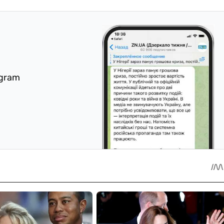
egram