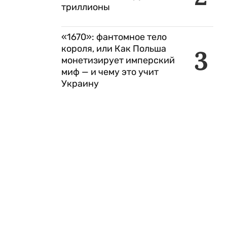
триллионы
«1670»: фантомное тело
короля, или Как Польша
3
монетизирует имперский
миф — и чему это учит
Украину