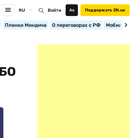
RU
Войти
Аа
Поддержать ZN.ua
Пленки Миндича
О переговорах с РФ
Мобилизация
БО