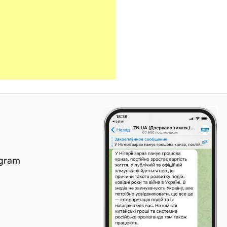
egram