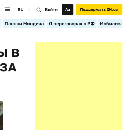
RU
Войти
Аа
Поддержать ZN.ua
Пленки Миндича
О переговорах с РФ
Мобилизация
Ы В
 ЗА