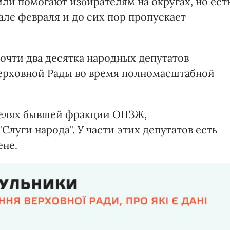
ли помогают избирателям на округах, но ест
чале февраля и до сих пор пропускает
чти два десятка народных депутатов
Верховной Рады во время полномасштабной
ителях бывшей фракции ОПЗЖ,
луги народа". У части этих депутатов есть
ене.