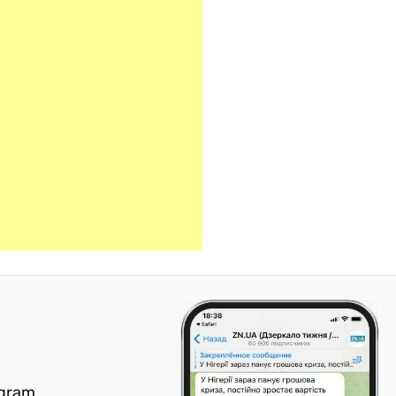
egram