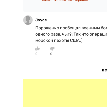
Joyce
Порошенко пообещал военным боль
одного раза, чьи?! Так что операц
морской пехоты США:)
0
0
ВС