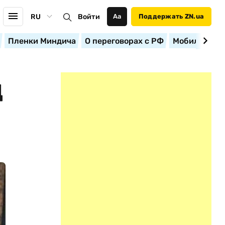
RU
Войти
Аа
Поддержать ZN.ua
Пленки Миндича
О переговорах с РФ
Мобилизация
Д