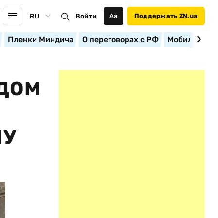
RU
Войти
Аа
Поддержать ZN.ua
Пленки Миндича
О переговорах с РФ
Мобилизация
ДОМ
НУ