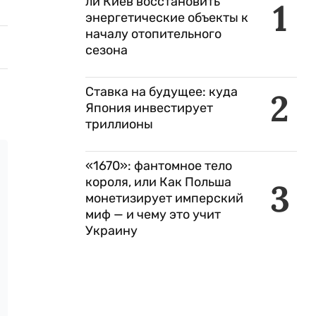
ли Киев восстановить
1
энергетические объекты к
началу отопительного
сезона
Ставка на будущее: куда
2
Япония инвестирует
триллионы
«1670»: фантомное тело
короля, или Как Польша
3
монетизирует имперский
миф — и чему это учит
Украину