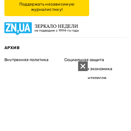
Поддержать независимую
журналистику!
ЗЕРКАЛО НЕДЕЛИ
не подводим с 1994-го года
АРХИВ
Внутренняя политика
Социальная защита
Международная политика
Зарубежная экономика
Макроуровень
Конфликт интересов
Энергорынок
Экономическая
безопасность
Приватизация
Персоналии
Экономика регионов
Социум
Наука
История
Технологии
Круг семьи