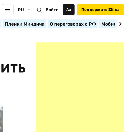
RU
Войти
Аа
Поддержать ZN.ua
Пленки Миндича
О переговорах с РФ
Мобилизация
НИТЬ