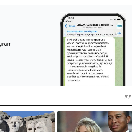
egram