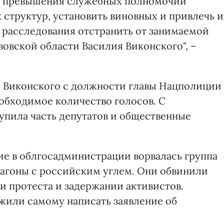
у превышения служебных полномочий
структур, установить виновных и привлечь и
мя расследования отстранить от занимаемой
овской области Василия Виконского", –
е Виконского с должности главы Нацполиции
еобходимое количество голосов. С
пила часть депутатов и общественные
ие в облгосадминистрации ворвалась группа
вагоны с российским углем. Они обвинили
и протеста и задержании активистов.
жили самому написать заявление об