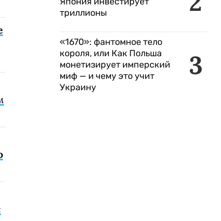
2
Япония инвестирует
триллионы
е
«1670»: фантомное тело
короля, или Как Польша
3
монетизирует имперский
миф — и чему это учит
Украину
м
о
с