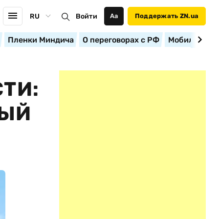
RU
Войти
Аа
Поддержать ZN.ua
Пленки Миндича
О переговорах с РФ
Мобилизация
ТИ:
НЫЙ