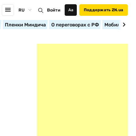
RU
Войти
Аа
Поддержать ZN.ua
Пленки Миндича
О переговорах с РФ
Мобилизация