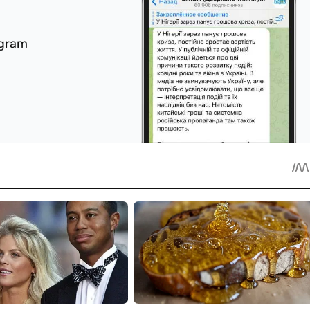
egram