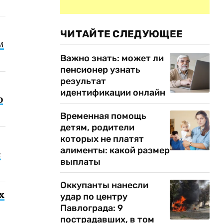
ЧИТАЙТЕ СЛЕДУЮЩЕЕ
м
Важно знать: может ли
пенсионер узнать
результат
идентификации онлайн
о
Временная помощь
детям, родители
которых не платят
алименты: какой размер
с
выплаты
Оккупанты нанесли
х
удар по центру
Павлограда: 9
пострадавших, в том