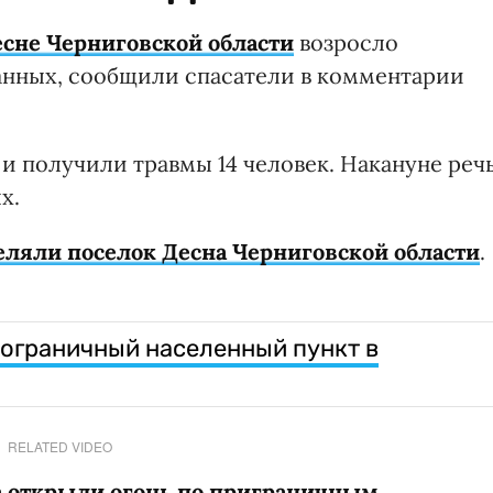
Десне Черниговской области
возросло
анных, сообщили спасатели в комментарии
 и получили травмы 14 человек. Накануне реч
х.
еляли поселок Десна Черниговской области
.
ограничный населенный пункт в
RELATED VIDEO
а открыли огонь по приграничным