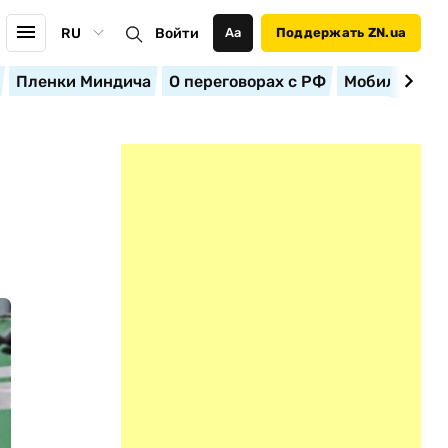
RU
Войти
Аа
Поддержать ZN.ua
Пленки Миндича
О переговорах с РФ
Мобилизация