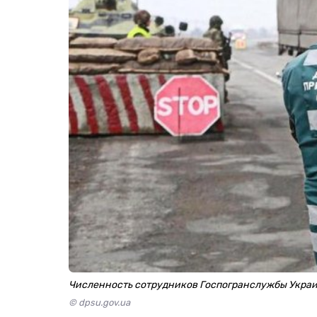
Численность сотрудников Госпогранслужбы Украи
© dpsu.gov.ua