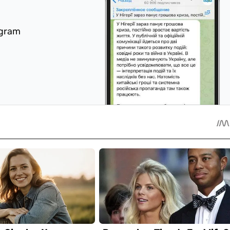
egram