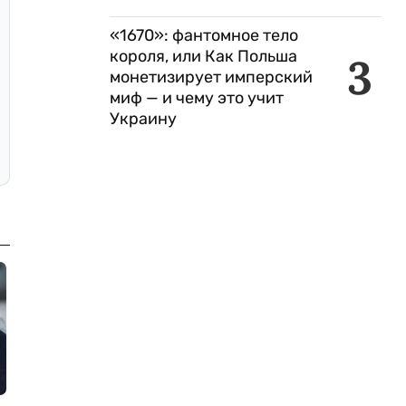
«1670»: фантомное тело
короля, или Как Польша
3
монетизирует имперский
миф — и чему это учит
Украину