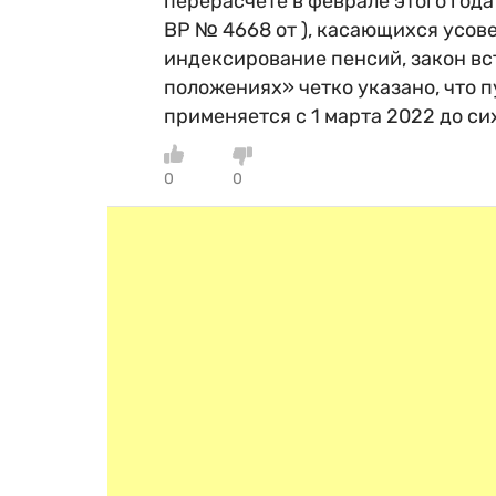
перерасчете в феврале этого год
ВР № 4668 от ), касающихся усо
индексирование пенсий, закон вс
положениях» четко указано, что 
применяется с 1 марта 2022 до си
0
0