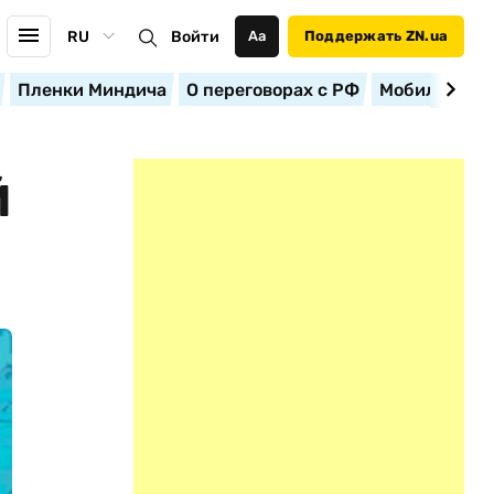
RU
Войти
Аа
Поддержать ZN.ua
Пленки Миндича
О переговорах с РФ
Мобилизация
Й