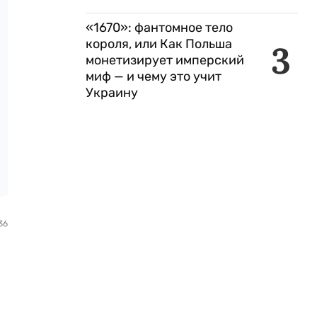
«1670»: фантомное тело
короля, или Как Польша
3
монетизирует имперский
миф — и чему это учит
Украину
36