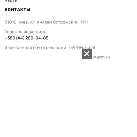
Карта
КОНТАКТЫ
01010 Киев, ул. Князей Острожских, 19/1
Телефон редакции:
+380 (44) 280-04-85
Электронная почта редакции:
zn94@ukr.net
Электронная почта службы новостей:
editor@zn.ua
СОЦСЕТИ
ПОДДЕРЖАТЬ ZN.UA
Поддержать независимую
журналистику!
ЗЕРКАЛО НЕДЕЛИ
не подводим с 1994-го года