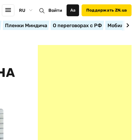
RU
Войти
Аа
Поддержать ZN.ua
Пленки Миндича
О переговорах с РФ
Мобилизация
НА