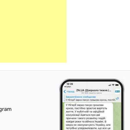
egram