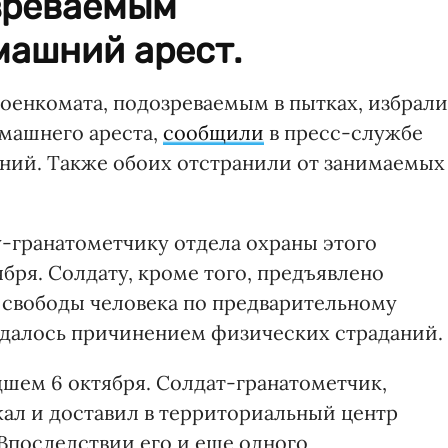
зреваемым
машний арест.
оенкомата, подозреваемым в пытках, избрали
омашнего ареста,
сообщили
в пресс-службе
ний. Также обоих отстранили от занимаемых
-гранатометчику отдела охраны этого
ября. Солдату, кроме того, предъявлено
 свободы человека по предварительному
ждалось причинением физических страданий.
дшем 6 октября. Солдат-гранатометчик,
ал и доставил в территориальный центр
Впоследствии его и еще одного