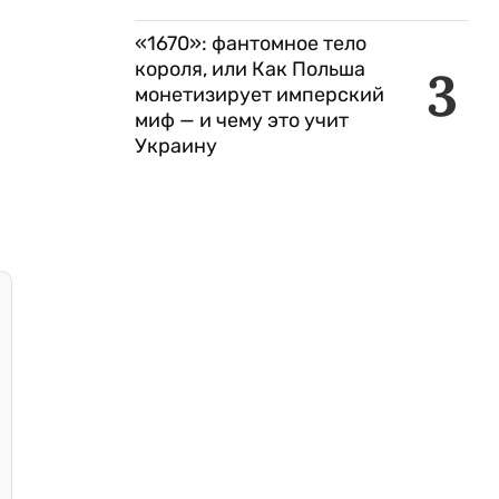
«1670»: фантомное тело
короля, или Как Польша
3
монетизирует имперский
миф — и чему это учит
Украину