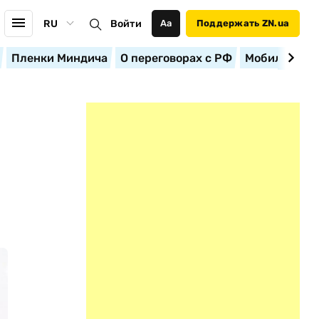
RU
Войти
Аа
Поддержать ZN.ua
Пленки Миндича
О переговорах с РФ
Мобилизация