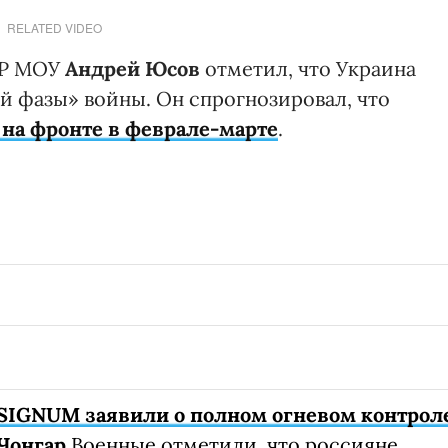
RELATED VIDEO
УР МОУ
Андрей Юсов
отметил, что Украина
й фазы» войны. Он спрогнозировал, что
 на фронте в феврале-марте
.
SIGNUM заявили о полном огневом контрол
Чонгар
Военные отметили, что россияне