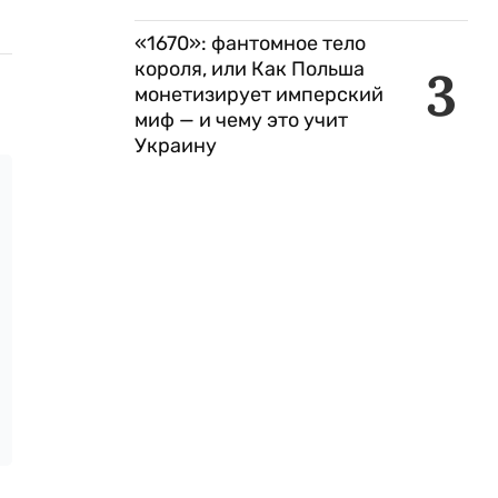
«1670»: фантомное тело
короля, или Как Польша
3
монетизирует имперский
миф — и чему это учит
Украину