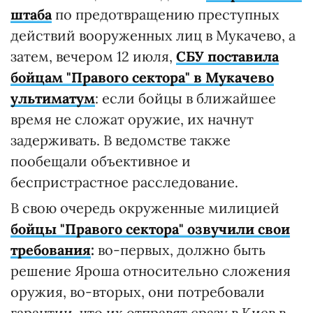
штаба
по предотвращению преступных
действий вооруженных лиц в Мукачево, а
затем, вечером 12 июля,
СБУ поставила
бойцам "Правого сектора" в Мукачево
ультиматум
:
если бойцы в ближайшее
время не сложат оружие, их начнут
задерживать. В ведомстве также
пообещали объективное и
беспристрастное расследование.
В свою очередь окруженные милицией
бойцы "Правого сектора" озвучили свои
требования
:
во-первых, должно быть
решение Яроша относительно сложения
оружия, во-вторых, они потребовали
гарантии, что их отправят сразу в Киев в