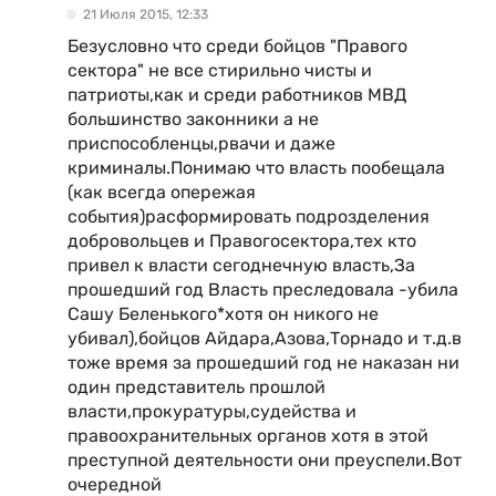
21 Июля 2015, 12:33
Безусловно что среди бойцов "Правого
сектора" не все стирильно чисты и
патриоты,как и среди работников МВД
большинство законники а не
приспособленцы,рвачи и даже
криминалы.Понимаю что власть пообещала
(как всегда опережая
события)расформировать подрозделения
добровольцев и Правогосектора,тех кто
привел к власти сегоднечную власть,За
прошедший год Власть преследовала -убила
Сашу Беленького*хотя он никого не
убивал),бойцов Айдара,Азова,Торнадо и т.д.в
тоже время за прошедший год не наказан ни
один представитель прошлой
власти,прокуратуры,судейства и
правоохранительных органов хотя в этой
преступной деятельности они преуспели.Вот
очередной