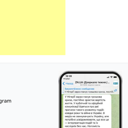
egram