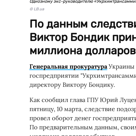
Одиозному экс-руководителю «Укрхимтрансамми
© LB.ua
По данным следств
Виктор Бондик прин
миллиона долларов
Генеральная прокуратура
Украины 
госпредприятии "Укрхимтрансамми
директору Виктору Бондику.
Как сообщил глава ГПУ Юрий Луценк
пятницу, 10 марта, следствие подозр
провел оборот денег госпредприяти
По предварительным данным, своим