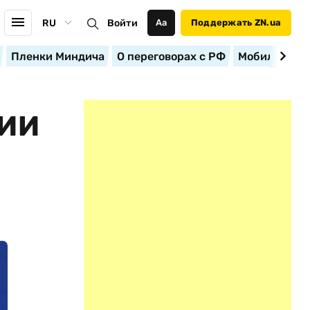
RU
Войти
Аа
Поддержать ZN.ua
Пленки Миндича
О переговорах с РФ
Мобилизация
НИИ