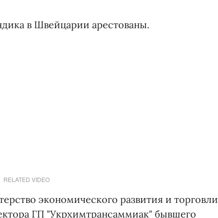
ндика в Швейцарии арестованы.
RELATED VIDEO
терство экономического развития и торговли
ектора ГП "Укрхимтрансаммиак" бывшего