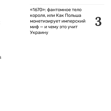
«1670»: фантомное тело
короля, или Как Польша
3
монетизирует имперский
и
миф — и чему это учит
Украину
а