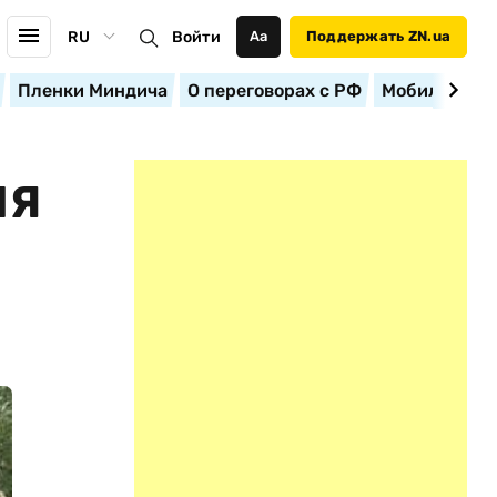
RU
Войти
Аа
Поддержать ZN.ua
Пленки Миндича
О переговорах с РФ
Мобилизация
ЛЯ