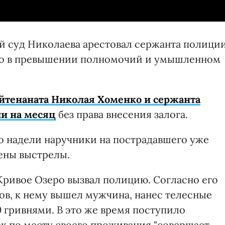
й суд Николаева арестовал сержанта полици
го в превышении полномочий и умышленном
йтенаната Николая Хоменко и сержанта
и на месяц
без права внесения залога.
то надели наручники на пострадавшего уже
шены выстрелы.
т Кривое Озеро вызвал полицию. Согласно его
зов, к нему вышел мужчина, нанес телесные
 гривнями. В это же время поступило
ек по месту своего проживания "совершает