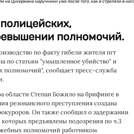
 на Цукермана наручники уже после того, как в стреляли в нег
 полицейских,
ревышении полномочий.
оизводство по факту гибели жителя пгт
а по статьям "умышленное убийство" и
х полномочий", сообщает пресс-служба
и.
а области Степан Божило на брифинге в
ания резонансного преступления создана
прокуроров. Он также сообщил о задержании
з которых предъявлены подозрения по ч.3
лужебных полномочий работником