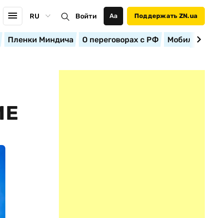
RU
Войти
Аа
Поддержать ZN.ua
Пленки Миндича
О переговорах с РФ
Мобилизация
ИЕ