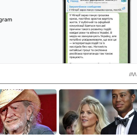
egram