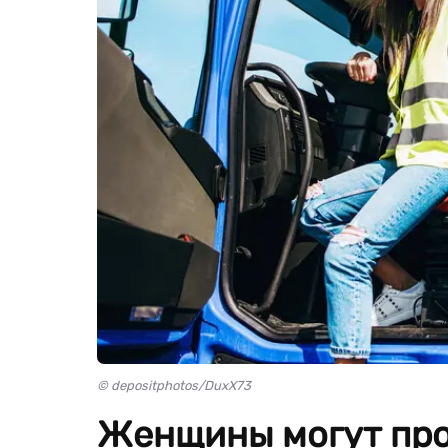
© depositphotos/DuxX73
Женщины могут про