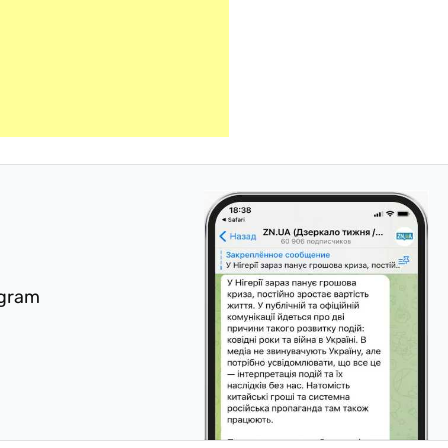
egram