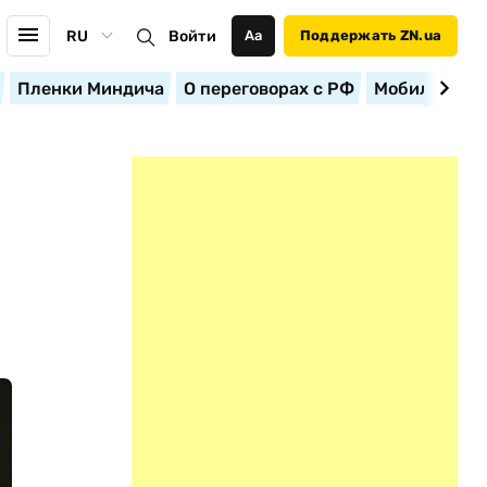
RU
Войти
Аа
Поддержать ZN.ua
Пленки Миндича
О переговорах с РФ
Мобилизация