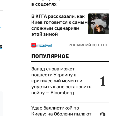
в соцсетях
В КГГА рассказали, как
Киев готовится к самым
с
сложным сценариям
этой зимой
х
ПОПУЛЯРНОЕ
Запад снова может
подвести Украину в
1
критический момент и
упустить шанс остановить
войну — Bloomberg
Удар баллистикой по
Киеву: на Оболони пылают