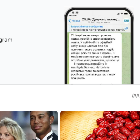
egram