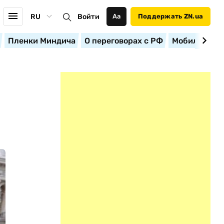
RU
Войти
Аа
Поддержать ZN.ua
Пленки Миндича
О переговорах с РФ
Мобилизация