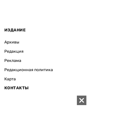
ИЗДАНИЕ
Архивы
Редакция
Реклама
Редакционная политика
Карта
КОНТАКТЫ
01010 Киев, ул. Князей Острожских, 19/1
Телефон редакции:
+380 (44) 280-04-85
Электронная почта редакции:
zn94@ukr.net