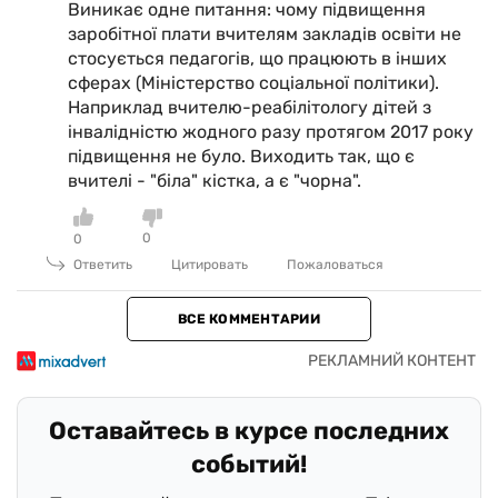
Виникає одне питання: чому підвищення
заробітної плати вчителям закладів освіти не
стосується педагогів, що працюють в інших
сферах (Міністерство соціальної політики).
Наприклад вчителю-реабілітологу дітей з
інвалідністю жодного разу протягом 2017 року
підвищення не було. Виходить так, що є
вчителі - "біла" кістка, а є "чорна".
0
0
Ответить
Цитировать
Пожаловаться
ВСЕ КОММЕНТАРИИ
Оставайтесь в курсе последних
событий!