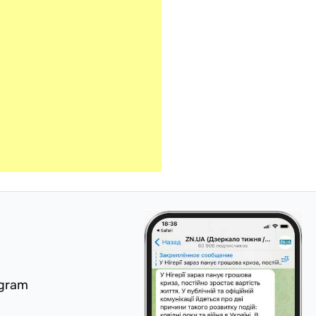
egram