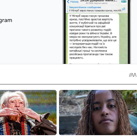
egram