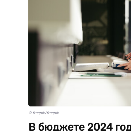
© freepik/freepik
В бюджете 2024 го