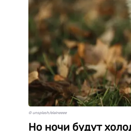
© unsplash/elaineeee
Но ночи будут холо