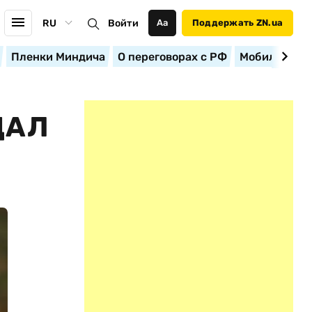
RU
Войти
Аа
Поддержать ZN.ua
Пленки Миндича
О переговорах с РФ
Мобилизация
ДАЛ