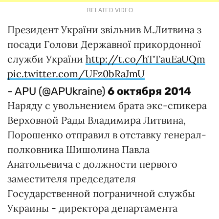
RELATED VIDEO
Президент України звільнив М.Литвина з
посади Голови Державної прикордонної
служби України
http://t.co/hTTauEaUQm
pic.twitter.com/UFz0bRaJmU
- APU (@APUkraine)
6 октября 2014
Наряду с увольнением брата экс-спикера
Верховной Рады Владимира Литвина,
Порошенко отправил в отставку генерал-
полковника Шишолина Павла
Анатольевича с должности первого
заместителя председателя
Государственной пограничной службы
Украины - директора департамента