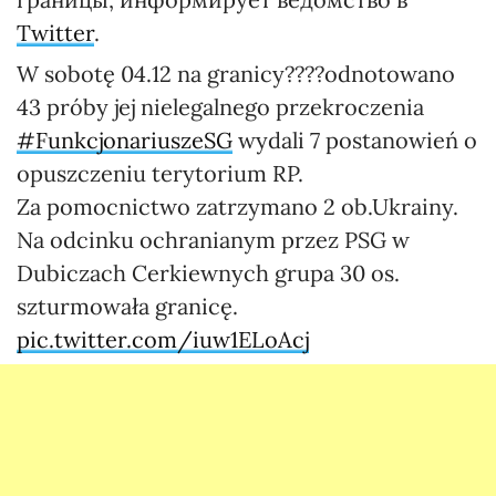
Twitter
.
W sobotę 04.12 na granicy????odnotowano
43 próby jej nielegalnego przekroczenia
#FunkcjonariuszeSG
wydali 7 postanowień o
opuszczeniu terytorium RP.
Za pomocnictwo zatrzymano 2 ob.Ukrainy.
Na odcinku ochranianym przez PSG w
Dubiczach Cerkiewnych grupa 30 os.
szturmowała granicę.
pic.twitter.com/iuw1ELoAcj