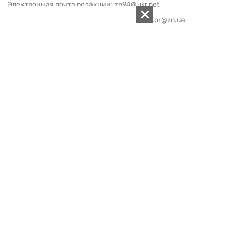
Электронная почта редакции:
zn94@ukr.net
Электронная почта службы новостей:
editor@zn.ua
СОЦСЕТИ
ПОДДЕРЖАТЬ ZN.UA
Поддержать независимую
журналистику!
ЗЕРКАЛО НЕДЕЛИ
не подводим с 1994-го года
АРХИВ
Внутренняя политика
Социальная защита
Международная политика
Зарубежная экономика