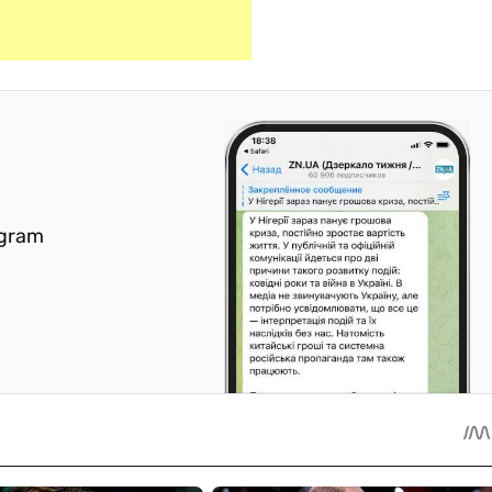
egram