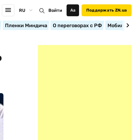
RU
Войти
Аа
Поддержать ZN.ua
Пленки Миндича
О переговорах с РФ
Мобилизация
Ь