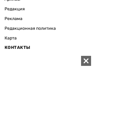
Редакция
Реклама
Редакционная политика
Карта
КОНТАКТЫ
01010 Киев, ул. Князей Острожских, 19/1
Телефон редакции:
+380 (44) 280-04-85
Электронная почта редакции:
zn94@ukr.net
Электронная почта службы новостей:
editor@zn.ua
СОЦСЕТИ