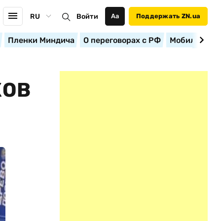
RU
Войти
Аа
Поддержать ZN.ua
Пленки Миндича
О переговорах с РФ
Мобилизация
КОВ