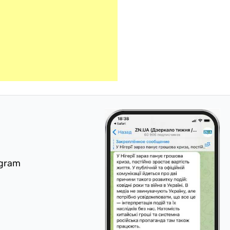
egram