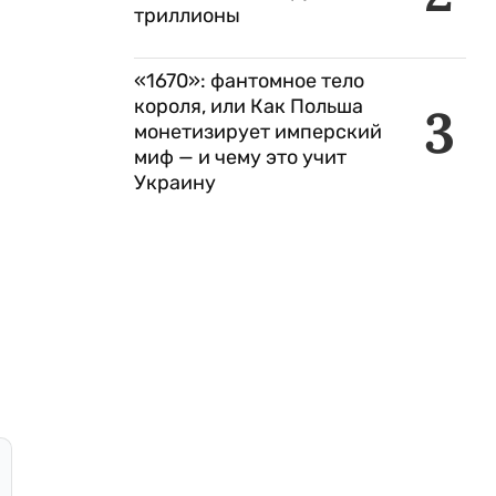
триллионы
«1670»: фантомное тело
короля, или Как Польша
3
монетизирует имперский
миф — и чему это учит
Украину