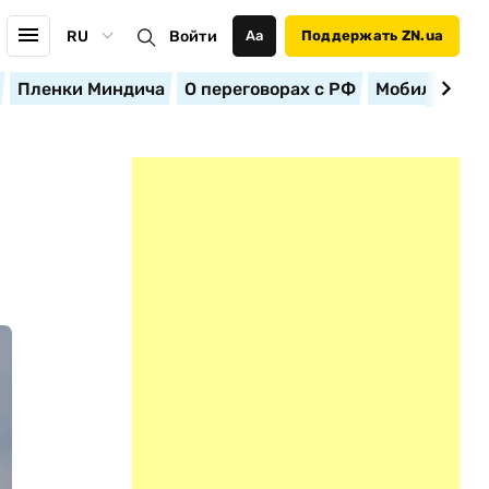
RU
Войти
Аа
Поддержать ZN.ua
Пленки Миндича
О переговорах с РФ
Мобилизация