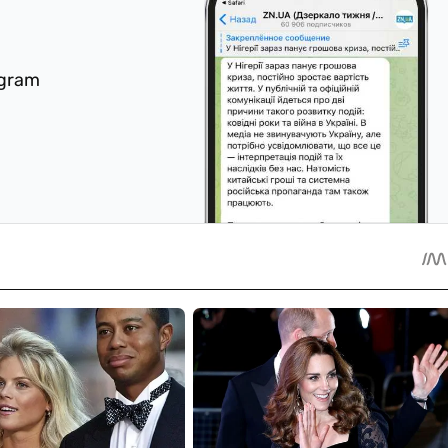
egram