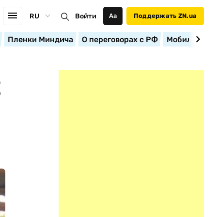
RU
Войти
Аа
Поддержать ZN.ua
Пленки Миндича
О переговорах с РФ
Мобилизация
Е