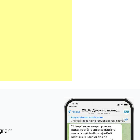
egram