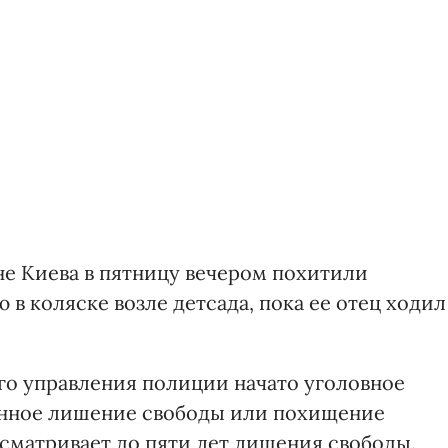
е Киева в пятницу вечером похитили
 в коляске возле детсада, пока ее отец ходил
о управления полиции начато уголовное
аконное лишение свободы или похищение
усматривает до пяти лет лишения свободы.