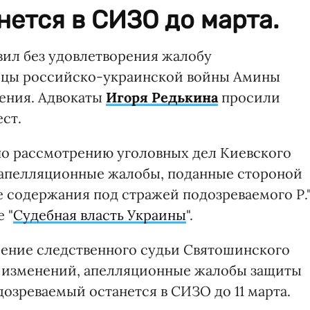
нется в СИЗО до марта.
ил без удовлетворения жалобу
ницы российско-украинской войны Амины
ения. Адвокаты
Игоря Редькина
просили
ст.
по рассмотрению уголовных дел Киевского
 апелляционные жалобы, поданные стороной
е содержания под стражей подозреваемого Р."
 "
Судебная власть Украины
".
ление следственного судьи Святошинского
з изменений, апелляционные жалобы защиты
дозреваемый останется в СИЗО до 11 марта.