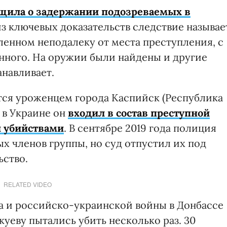
щила о задержании подозреваемых в
из ключевых доказательств следствие называе
ленном неподалеку от места преступления, с
нного. На оружии были найдены и другие
анавливает.
тся уроженцем города Каспийск (Республика
, в Украине он
входил в состав преступной
 убийствами
. В сентябре 2019 года полиция
х членов группы, но суд отпустил их под
ьство.
RELATED VIDEO
а и российско-украинской войны в Донбассе
уеву пытались убить несколько раз. 30