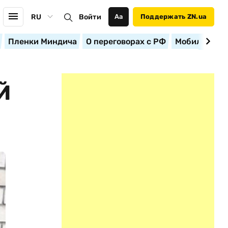
RU
Войти
Аа
Поддержать ZN.ua
Пленки Миндича
О переговорах с РФ
Мобилизация
Й