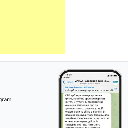
egram