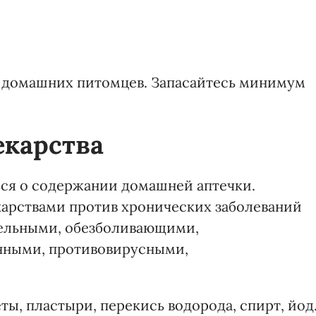
ля домашних питомцев. Запасайтесь минимум
екарства
ься о содержании домашней аптечки.
карствами против хронических заболеваний
ительными, обезболивающими,
нными, противовирусными,
ы, пластыри, перекись водорода, спирт, йод