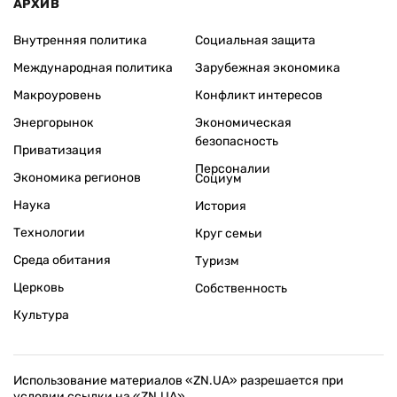
АРХИВ
Внутренняя политика
Социальная защита
Международная политика
Зарубежная экономика
Макроуровень
Конфликт интересов
Энергорынок
Экономическая
безопасность
Приватизация
Персоналии
Экономика регионов
Социум
Наука
История
Технологии
Круг семьи
Среда обитания
Туризм
Церковь
Собственность
Культура
Использование материалов «ZN.UA» разрешается при
условии ссылки на «ZN.UA».