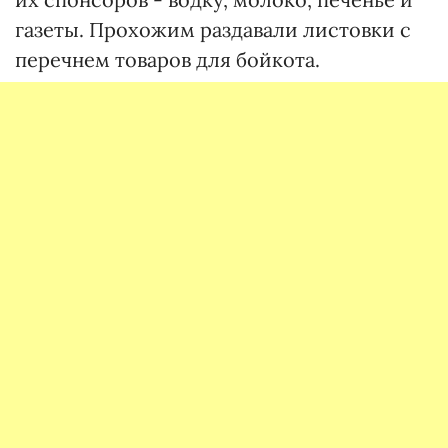
газеты. Прохожим раздавали листовки с
перечнем товаров для бойкота.