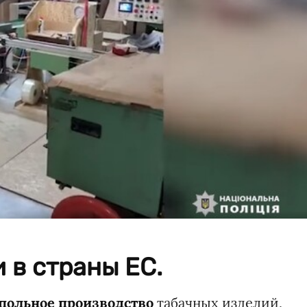
 в страны ЕС.
польное производство
табачных изделий,