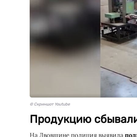
© Скриншот Youtube
Продукцию сбывали
На Лвовщине полиция выявила
под