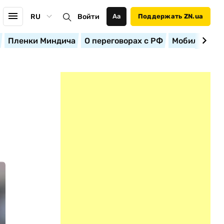
RU
Войти
Аа
Поддержать ZN.ua
Пленки Миндича
О переговорах с РФ
Мобилизация
Й