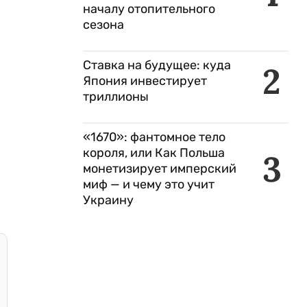
началу отопительного
сезона
Ставка на будущее: куда
2
Япония инвестирует
триллионы
«1670»: фантомное тело
короля, или Как Польша
3
монетизирует имперский
миф — и чему это учит
Украину