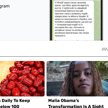
egram