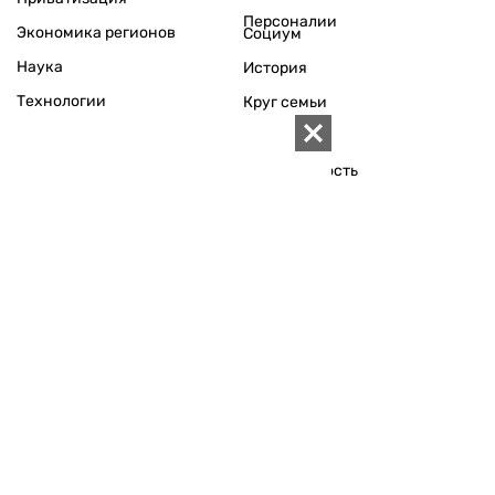
Персоналии
Экономика регионов
Социум
Наука
История
Технологии
Круг семьи
Среда обитания
Туризм
Церковь
Собственность
Культура
Использование материалов «ZN.UA» разрешается при
условии ссылки на «ZN.UA».
Для интернет-изданий обязательна прямая, открытая для
поисковых систем, гиперссылка в первом абзаце на
конкретный материал.
Любое копирование, перепечатка или воспроизведение
фотографических и видео материалов, содержащих ссылку
на Getty Images, строго запрещается.
Материалы в блоке "Новости компаний" публикуются на