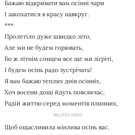
Бажаю відкривати вам осінні чари
І закохатися в красу навкруг.
***
Пролетіло дуже швидко літо,
Але ми не будем горювать,
Бо ж літнім сонцем все ще ми зігріті,
І будем осінь радо зустрічать!
Я вам бажаю теплих днів осінніх,
Хоч восени дощі йдуть повсякчас,
Радій життю серед моментів плинних,
RELATED VIDEO
Щоб ощасливила мінлива осінь вас.