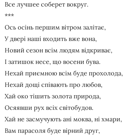
Все лучшее соберет вокруг.
***
Ось осінь першим вітром залітає,
У двері наші входить вже вона,
Новий сезон всім людям відкриває,
І затишок несе, що восени бува.
Нехай приємною всім буде прохолода,
Нехай дощі співають про любов,
Хай око тішить золота природа,
Осяявши рух всіх світобудов.
Хай не засмучують ані моква, ні хмари,
Вам парасоля буде вірний друг,