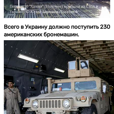
Первые 10 "Хамви" (Humwee) прибыли из США в
Украину © Юрий Бирюков/Facebook
Всего в Украину должно поступить 230
американских бронемашин.