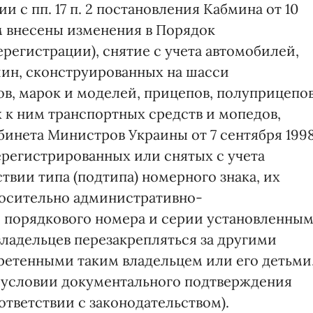
и с пп. 17 п. 2 постановления Кабмина от 10
м внесены изменения в Порядок
регистрации), снятие с учета автомобилей,
шин, сконструированных на шасси
в, марок и моделей, прицепов, полуприцепов
 к ним транспортных средств и мопедов,
инета Министров Украины от 7 сентября 199
ерегистрированных или снятых с учета
твии типа (подтипа) номерного знака, их
осительно административно-
 порядкового номера и серии установленны
ладельцев перезакрепляться за другими
ретенными таким владельцем или его детьми
и условии документального подтверждения
тветствии с законодательством).