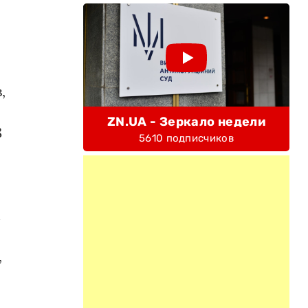
,
ZN.UA - Зеркало недели
8
5610 подписчиков
м
,