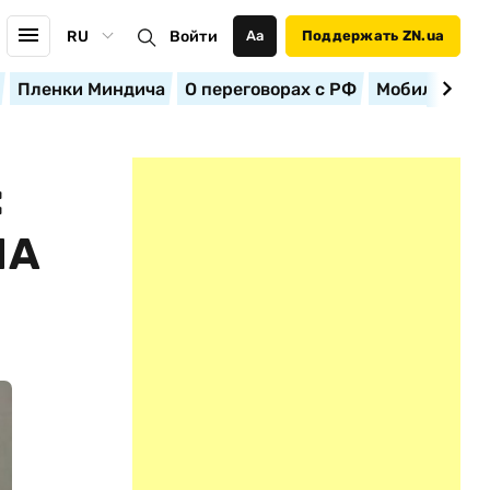
RU
Войти
Аа
Поддержать ZN.ua
Пленки Миндича
О переговорах с РФ
Мобилизация
:
НА