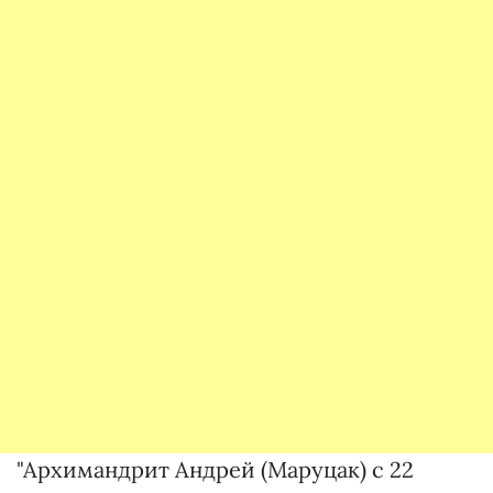
"Архимандрит Андрей (Маруцак) с 22