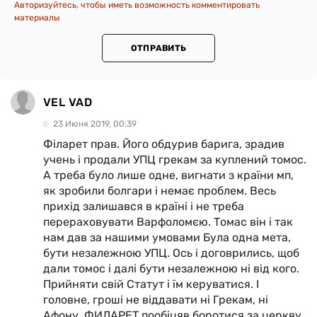
Авторизуйтесь, чтобы иметь возможность комментировать
материалы
ОТПРАВИТЬ
VEL VAD
23 Июня 2019, 00:39
Філарет прав. Його обдурив барига, зрадив
учень і продали УПЦ грекам за куплений томос.
А треба було лише одне, вигнати з країни мп,
як зробили болгари і немає проблем. Весь
прихід залишався в країні і не треба
перераховувати Варфоломєю. Томас він і так
нам дав за нашими умовами Була одна мета,
бути незалежною УПЦ. Ось і договрились, щоб
дали томос і далі бути незалежною ні від кого.
Прийняти свій Статут і їм керуватися. І
головне, гроші не віддавати ні Грекам, ні
Афону. ФИЛАРЕТ пообіцяв боротися за церкву,