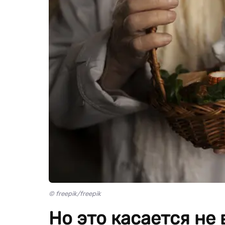
© freepik/freepik
Но это касается не