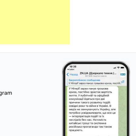
egram